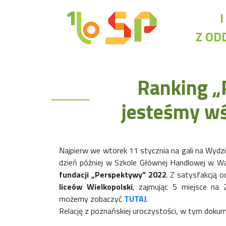
Z OD
Rekrutacja LO
Ranking „
O nas
Regulamin rekrutacji do LO
jesteśmy wś
Potrzebne dokumenty
Wymagania egzaminacyjne
Przykładowe arkusze egzaminu wstępnego
Stypendia naukowe
Najpierw we wtorek 11 stycznia na gali na Wydz
Plan nauczania liceum 4-letniego
dzień później w Szkole Głównej Handlowej w 
fundacji „Perspektywy” 2022
. Z satysfakcją 
liceów Wielkopolski
, zajmując 5 miejsce na
możemy zobaczyć
TUTAJ
.
Relację z poznańskiej uroczystości, w tym doku