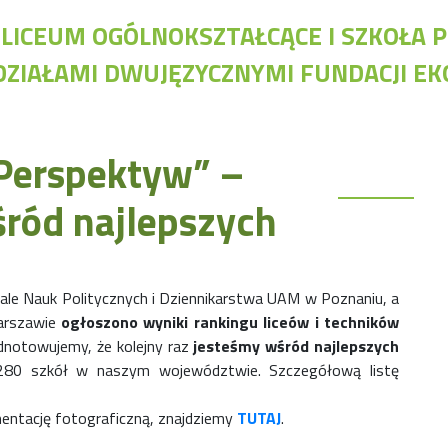
I LICEUM OGÓLNOKSZTAŁCĄCE I SZKOŁ
DZIAŁAMI DWUJĘZYCZNYMI FUNDACJI E
Nawigacja
Ap
Perspektyw” –
Archiwalna strona Szkoły
Bi
Biblioteka Szkolna
Cl
ród najlepszych
EKOSIK
Do
Filmy z wydarzeń szkolnych
Dy
Galeria
Dz
Harmonogram pracy szkoły
Ob
iale Nauk Politycznych i Dziennikarstwa UAM w Poznaniu, a
Konkurs klas
Warszawie
ogłoszono wyniki rankingu liceów i techników
Konkurs "Złota Żaba"
odnotowujemy, że kolejny raz
jesteśmy wśród najlepszych
Kontakty zagraniczne
 280 szkół w naszym województwie. Szczegółową listę
Newsy
Obóz adaptacyjny
mentację fotograficzną, znajdziemy
TUTAJ
.
Polityka ochrony dzieci