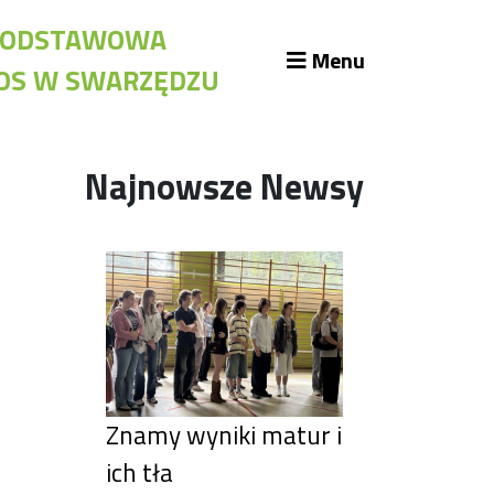
A PODSTAWOWA
Menu
KOS W SWARZĘDZU
likacje szkolne
Najnowsze Newsy
blioteka szkolna
assroom
kumenty szkolne
żury Szkolne
iennik elektroniczny
iady
Znamy wyniki matur i
ich tła