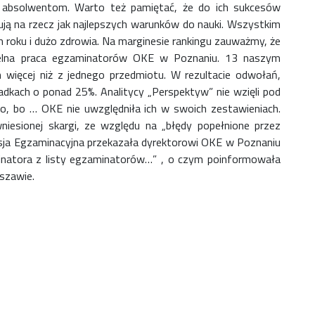
 i absolwentom. Warto też pamiętać, że do ich sukcesów
Przewodniczący Rady Szkoły
acują na rzecz jak najlepszych warunków do nauki. Wszystkim
Szkoła zimowa
roku i dużo zdrowia. Na marginesie rankingu zauważmy, że
Warsztaty interdyscyplinarne
elna praca egzaminatorów OKE w Poznaniu. 13 naszym
Wykaz podręczników
 więcej niż z jednego przedmiotu. W rezultacie odwołań,
Zajęcia pozalekcyjne
dkach o ponad 25%. Analitycy „Perspektyw” nie wzięli pod
o, bo … OKE nie uwzględniła ich w swoich zestawieniach.
iesionej skargi, ze względu na „błędy popełnione przez
isja Egzaminacyjna przekazała dyrektorowi OKE w Poznaniu
minatora z listy egzaminatorów…” , o czym poinformowała
szawie.