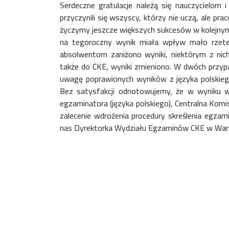
Serdeczne gratulacje należą się nauczycielom
przyczynili się wszyscy, którzy nie uczą, ale pr
życzymy jeszcze większych sukcesów w kolejnym 
na tegoroczny wynik miała wpływ mało rzet
absolwentom zaniżono wyniki, niektórym z nich
także do CKE, wyniki zmieniono. W dwóch przypa
Rekrutacja SP
uwagę poprawionych wyników z języka polskieg
O nas
Bez satysfakcji odnotowujemy, że w wyniku wn
Regulamin rekrutacji do SP
egzaminatora (języka polskiego), Centralna Kom
Potrzebne dokumenty
zalecenie wdrożenia procedury skreślenia egza
Informacja o teście z języka angielskiego
nas Dyrektorka Wydziału Egzaminów CKE w War
Stypendia naukowe
Plan nauczania klasa 7. i 8.