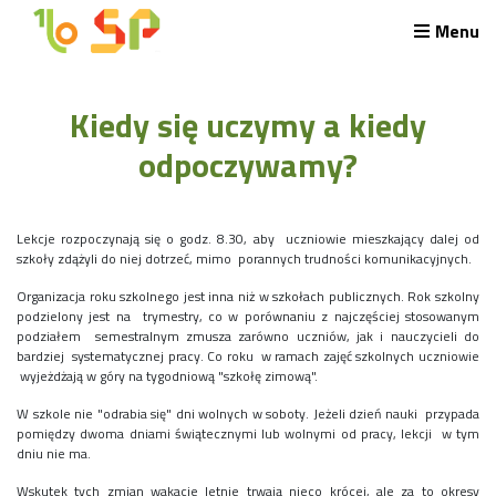
Menu
Rekrutacja LO
Kiedy się uczymy a kiedy
O nas
Regulamin rekrutacji do LO
odpoczywamy?
Potrzebne dokumenty
Wymagania egzaminacyjne
Przykładowe arkusze egzaminu wstępnego
Lekcje rozpoczynają się o godz. 8.30, aby uczniowie mieszkający dalej od
Stypendia naukowe
szkoły zdążyli do niej dotrzeć, mimo porannych trudności komunikacyjnych.
Plan nauczania liceum 4-letniego
Organizacja roku szkolnego jest inna niż w szkołach publicznych. Rok szkolny
podzielony jest na trymestry, co w porównaniu z najczęściej stosowanym
Nawigacja
podziałem semestralnym zmusza zarówno uczniów, jak i nauczycieli do
Archiwalna strona Szkoły
bardziej systematycznej pracy. Co roku w ramach zajęć szkolnych uczniowie
Biblioteka Szkolna
wyjeżdżają w góry na tygodniową "szkołę zimową".
EKOSIK
W szkole nie "odrabia się" dni wolnych w soboty. Jeżeli dzień nauki przypada
Filmy z wydarzeń szkolnych
pomiędzy dwoma dniami świątecznymi lub wolnymi od pracy, lekcji w tym
Galeria
dniu nie ma.
Harmonogram pracy szkoły
Wskutek tych zmian wakacje letnie trwają nieco krócej, ale za to okresy