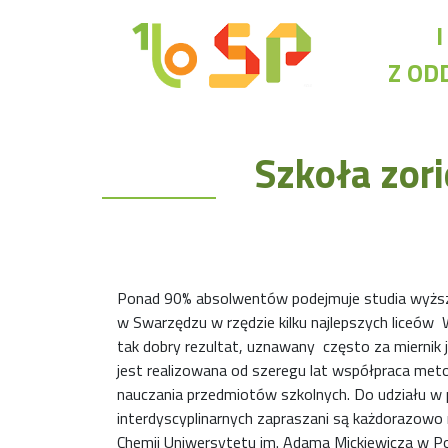
Z OD
Rekrutacja LO
Szkoła zor
O nas
Regulamin rekrutacji do LO
Potrzebne dokumenty
Wymagania egzaminacyjne
Przykładowe arkusze egzaminu wstępnego
Stypendia naukowe
Ponad 90% absolwentów podejmuje studia wyższe,
Plan nauczania liceum 4-letniego
w Swarzędzu w rzędzie kilku najlepszych liceów 
tak dobry rezultat, uznawany często za miernik j
jest realizowana od szeregu lat współpraca meto
nauczania przedmiotów szkolnych. Do udziału 
interdyscyplinarnych zapraszani są każdorazowo 
Chemii
Uniwersytetu im. Adama Mickiewicza w P