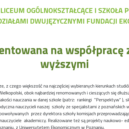
I LICEUM OGÓLNOKSZTAŁCĄCE I SZKOŁ
DZIAŁAMI DWUJĘZYCZNYMI FUNDACJI E
Nawigacja
Ap
ientowana na współpracę 
Archiwalna strona Szkoły
Bi
Biblioteka Szkolna
Cl
wyższymi
EKOSIK
Do
Filmy z wydarzeń szkolnych
Dy
Galeria
Dz
Harmonogram pracy szkoły
Ob
 z czego większość na najczęściej wybieranych kierunkach studió
Konkurs klas
Wielkopolski, obok najbardziej renomowanych i cieszących się dłuż
Konkurs "Złota Żaba"
akości nauczania w danej szkole (patrz: rankingi "Perspektyw" ), s
Kontakty zagraniczne
dyczna nauczycieli naszej szkoły ze specjalistami z poznańskich
Newsy
w powoływanych przez dyrektora szkoły komisjach przeprowadzaj
Obóz adaptacyjny
nauczyciele akademiccy. Realizowane też są projekty naukowo- edu
Polityka ochrony dzieci
oznaniu, z Uniwersytetem Ekonomicznym w Poznaniu.