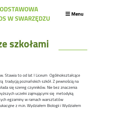
A PODSTAWOWA
Menu
KOS W SWARZĘDZU
likacje szkolne
ze szkołami
blioteka szkolna
assroom
kumenty szkolne
żury Szkolne
iennik elektroniczny
iady
w. Stawia to od lat I Liceum Ogólnokształcące
szą tradycją poznańskich szkół. Z pewnością na
kłada się szereg czynników. Nie bez znaczenia
 wyższych uczelni zajmującymi się metodyką
ących egzaminy w ramach warsztatów
kacyjne z m.in. Wydziałem Biologii i Wydziałem