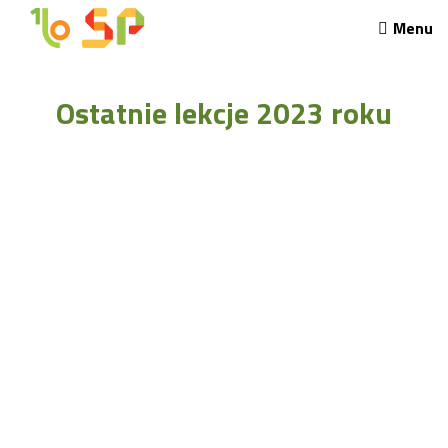
Menu
Rekrutacja LO
Ostatnie lekcje 2023 roku
O nas
Regulamin rekrutacji do LO
Potrzebne dokumenty
Wymagania egzaminacyjne
Przykładowe arkusze egzaminu wstępnego
Stypendia naukowe
Plan nauczania liceum 4-letniego
Nawigacja
Archiwalna strona Szkoły
Biblioteka Szkolna
EKOSIK
Filmy z wydarzeń szkolnych
Galeria
Harmonogram pracy szkoły