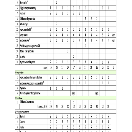
Konkurs klas
Konkurs "Złota Żaba"
Kontakty zagraniczne
Newsy
Obóz adaptacyjny
Polityka ochrony dzieci
Przewodniczący Rady Szkoły
Szkoła zimowa
Warsztaty interdyscyplinarne
Wykaz podręczników
Zajęcia pozalekcyjne
Aplikacje szkolne
Biblioteka szkolna
Classroom
Dokumenty szkolne
Dyżury Szkolne
Dziennik elektroniczny
Obiady