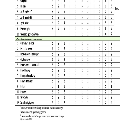
Rekrutacja SP
O nas
Regulamin rekrutacji do SP
Potrzebne dokumenty
Informacja o teście z języka angielskiego
Stypendia naukowe
Plan nauczania klasa 7. i 8.