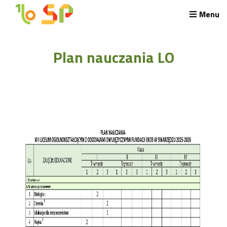
Menu
Rekrutacja LO
Plan nauczania LO
O nas
Regulamin rekrutacji do LO
Potrzebne dokumenty
Wymagania egzaminacyjne
Przykładowe arkusze egzaminu wstępnego
Stypendia naukowe
Plan nauczania liceum 4-letniego
Nawigacja
Archiwalna strona Szkoły
Biblioteka Szkolna
EKOSIK
Filmy z wydarzeń szkolnych
Galeria
Harmonogram pracy szkoły