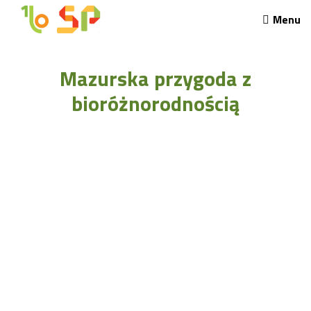
Menu
Rekrutacja LO
Mazurska przygoda z
O nas
Regulamin rekrutacji do LO
bioróżnorodnością
Potrzebne dokumenty
Wymagania egzaminacyjne
Przykładowe arkusze egzaminu wstępnego
Stypendia naukowe
Plan nauczania liceum 4-letniego
Nawigacja
Archiwalna strona Szkoły
Biblioteka Szkolna
EKOSIK
Filmy z wydarzeń szkolnych
Galeria
Harmonogram pracy szkoły