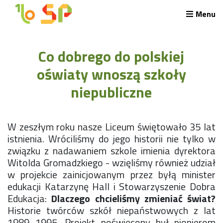
Menu
Rekrutacja LO
Co dobrego do polskiej
O nas
Regulamin rekrutacji do LO
oświaty wnoszą szkoły
Potrzebne dokumenty
niepubliczne
Wymagania egzaminacyjne
Przykładowe arkusze egzaminu wstępnego
Stypendia naukowe
W zeszłym roku nasze Liceum świętowało 35 lat
Plan nauczania liceum 4-letniego
istnienia. Wróciliśmy do jego historii nie tylko w
Nawigacja
związku z nadawaniem szkole imienia dyrektora
Archiwalna strona Szkoły
Witolda Gromadzkiego - wzięliśmy również udział
Biblioteka Szkolna
w projekcie zainicjowanym przez byłą minister
EKOSIK
edukacji Katarzynę Hall i Stowarzyszenie Dobra
Filmy z wydarzeń szkolnych
Edukacja:
Dlaczego chcieliśmy zmieniać świat?
Galeria
Historie twórców szkół niepaństwowych z lat
Harmonogram pracy szkoły
1989–1995. Projekt poświęcony był pionierom