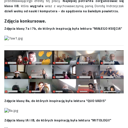
przedstawiającego efekty tej pracy.
Najlepiej potrafiła zorganizować się
Rekrutacja SP
klasa IIB
, która
wygrała
wraz z wychowawczynią panią Dorotą Indrzejczak
dzień wolny od nauki i komputera - do spędzenia na świeżym powietrzu.
O nas
Regulamin rekrutacji do SP
Zdjęcia konkursowe.
Potrzebne dokumenty
Zdjęcia klasy 7a i 7b, do których inspiracją była lektura “MAŁEGO KSIĘCIA”
Informacja o teście z języka angielskiego
Stypendia naukowe
Plan nauczania klasa 7. i 8.
Zdjęcie klasy 8a, do których inspiracją była lektura “QUO VADIS”
Zdjęcia klasy IA i IB, do których inspiracją była lektura “MITOLOGII”