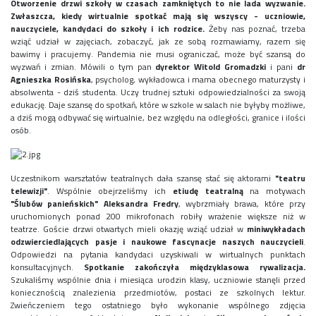
Otworzenie drzwi szkoły w czasach zamkniętych to nie lada wyzwanie.
Konkurs klas
Zwłaszcza, kiedy wirtualnie spotkać mają się wszyscy - uczniowie,
Konkurs "Złota Żaba"
nauczyciele, kandydaci do szkoły i ich rodzice.
Żeby nas poznać, trzeba
Kontakty zagraniczne
wziąć udział w zajęciach, zobaczyć, jak ze sobą rozmawiamy, razem się
bawimy i pracujemy. Pandemia nie musi ograniczać, może być szansą do
Newsy
wyzwań i zmian. Mówili o tym pan
dyrektor Witold Gromadzki
i pani
dr
Obóz adaptacyjny
Agnieszka Rosińska
, psycholog, wykładowca i mama obecnego maturzysty i
Polityka ochrony dzieci
absolwenta - dziś studenta. Uczy trudnej sztuki odpowiedzialności za swoją
edukację. Daje szansę do spotkań, które w szkole w salach nie byłyby możliwe,
Przewodniczący Rady Szkoły
a dziś mogą odbywać się wirtualnie, bez względu na odległości, granice i ilości
Szkoła zimowa
osób.
Warsztaty interdyscyplinarne
Wykaz podręczników
Zajęcia pozalekcyjne
Uczestnikom warsztatów teatralnych dała szansę stać się aktorami
"teatru
telewizji"
. Wspólnie obejrzeliśmy ich
etiudę teatralną
na motywach
Aplikacje szkolne
"Ślubów panieńskich" Aleksandra Fredry
, wybrzmiały brawa, które przy
uruchomionych ponad 200 mikrofonach robiły wrażenie większe niż w
Biblioteka szkolna
teatrze. Goście drzwi otwartych mieli okazję wziąć udział w
miniwykładach
Classroom
odzwierciedlających pasje i naukowe fascynacje naszych nauczycieli
.
Dokumenty szkolne
Odpowiedzi na pytania kandydaci uzyskiwali w wirtualnych punktach
konsultacyjnych.
Spotkanie zakończyła międzyklasowa rywalizacja.
Dyżury Szkolne
Szukaliśmy wspólnie dnia i miesiąca urodzin klasy, uczniowie stanęli przed
Dziennik elektroniczny
koniecznością znalezienia przedmiotów, postaci ze szkolnych lektur.
Obiady
Zwieńczeniem tego ostatniego było wykonanie wspólnego zdjęcia