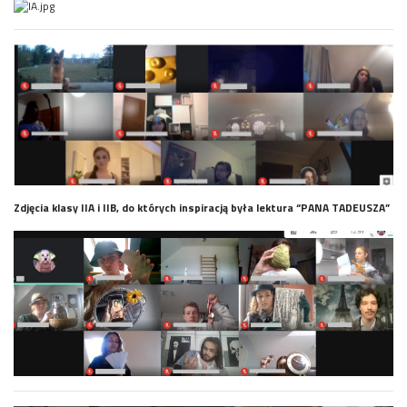
Zdjęcia klasy IIA i IIB, do których inspiracją była lektura “PANA TADEUSZA”