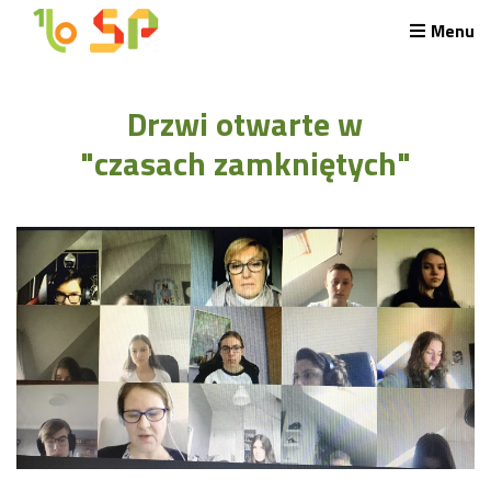
Menu
Rekrutacja LO
Drzwi otwarte w
O nas
Regulamin rekrutacji do LO
"czasach zamkniętych"
Potrzebne dokumenty
Wymagania egzaminacyjne
Przykładowe arkusze egzaminu wstępnego
Stypendia naukowe
Plan nauczania liceum 4-letniego
Nawigacja
Archiwalna strona Szkoły
Biblioteka Szkolna
EKOSIK
Filmy z wydarzeń szkolnych
Galeria
Harmonogram pracy szkoły