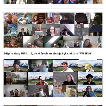
Zdjęcia klasy IIIA i IIIB, do których inspiracją była lektura “WESELA”