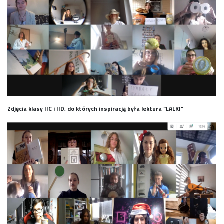
Zdjęcia klasy IIC i IID, do których inspiracją była lektura “LALKI”