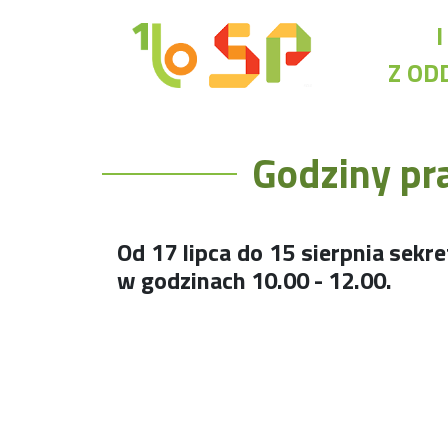
Z OD
Rekrutacja LO
Godziny pra
O nas
Regulamin rekrutacji do LO
Potrzebne dokumenty
Wymagania egzaminacyjne
Od 17 lipca do 15 sierpnia sekr
Przykładowe arkusze egzaminu wstępnego
w godzinach 10.00 - 12.00.
Stypendia naukowe
Plan nauczania liceum 4-letniego