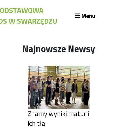
A PODSTAWOWA
Menu
KOS W SWARZĘDZU
likacje szkolne
Najnowsze Newsy
blioteka szkolna
assroom
kumenty szkolne
żury Szkolne
iennik elektroniczny
iady
Znamy wyniki matur i
ich tła