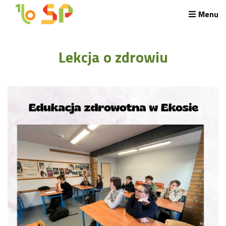
Menu
Rekrutacja LO
Lekcja o zdrowiu
O nas
Regulamin rekrutacji do LO
Potrzebne dokumenty
Wymagania egzaminacyjne
Przykładowe arkusze egzaminu wstępnego
Stypendia naukowe
Plan nauczania liceum 4-letniego
Nawigacja
Archiwalna strona Szkoły
Biblioteka Szkolna
EKOSIK
Filmy z wydarzeń szkolnych
Galeria
Harmonogram pracy szkoły