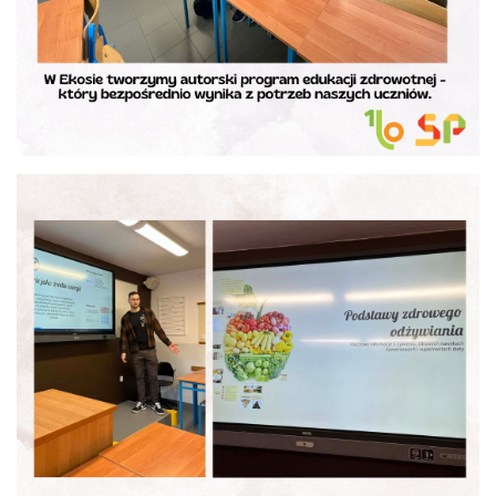
Konkurs klas
Konkurs "Złota Żaba"
Kontakty zagraniczne
Newsy
Obóz adaptacyjny
Polityka ochrony dzieci
Przewodniczący Rady Szkoły
Szkoła zimowa
Warsztaty interdyscyplinarne
Wykaz podręczników
Zajęcia pozalekcyjne
Aplikacje szkolne
Biblioteka szkolna
Classroom
Dokumenty szkolne
Dyżury Szkolne
Dziennik elektroniczny
Obiady