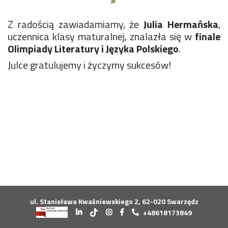
Konkurs klas
Konkurs "Złota Żaba"
Z radością zawiadamiamy, że
Julia Hermańska
,
Kontakty zagraniczne
uczennica klasy maturalnej, znalazła się w
finale
Newsy
Olimpiady Literatury i Języka Polskiego
.
Obóz adaptacyjny
Julce gratulujemy i życzymy sukcesów!
Polityka ochrony dzieci
Przewodniczący Rady Szkoły
Szkoła zimowa
Warsztaty interdyscyplinarne
Wykaz podręczników
Zajęcia pozalekcyjne
Aplikacje szkolne
Biblioteka szkolna
Classroom
Dokumenty szkolne
Dyżury Szkolne
ul. Stanisława Kwaśniewskiego 2, 62-020 Swarzędz
Dziennik elektroniczny
+48618173849
Obiady