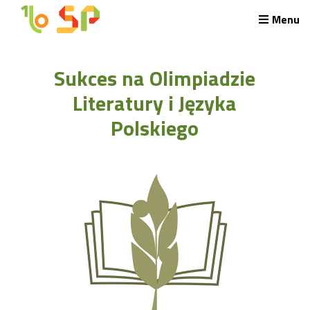
Menu
Rekrutacja LO
Sukces na Olimpiadzie
O nas
Regulamin rekrutacji do LO
Literatury i Języka
Potrzebne dokumenty
Polskiego
Wymagania egzaminacyjne
Przykładowe arkusze egzaminu wstępnego
Stypendia naukowe
Plan nauczania liceum 4-letniego
Nawigacja
Archiwalna strona Szkoły
Biblioteka Szkolna
EKOSIK
Filmy z wydarzeń szkolnych
Galeria
Harmonogram pracy szkoły