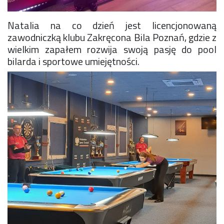
Rekrutacja SP
O nas
Natalia na co dzień jest licencjonowaną
Regulamin rekrutacji do SP
zawodniczką klubu Zakręcona Bila Poznań, gdzie z
Potrzebne dokumenty
wielkim zapałem rozwija swoją pasję do pool
Informacja o teście z języka angielskiego
bilarda i sportowe umiejętności.
Stypendia naukowe
Plan nauczania klasa 7. i 8.