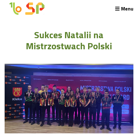
Menu
Rekrutacja LO
Sukces Natalii na
O nas
Regulamin rekrutacji do LO
Mistrzostwach Polski
Potrzebne dokumenty
Wymagania egzaminacyjne
Przykładowe arkusze egzaminu wstępnego
Stypendia naukowe
Plan nauczania liceum 4-letniego
Nawigacja
Archiwalna strona Szkoły
Biblioteka Szkolna
EKOSIK
Filmy z wydarzeń szkolnych
Galeria
Harmonogram pracy szkoły