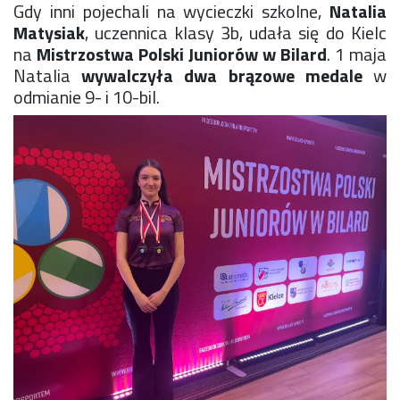
Gdy inni pojechali na wycieczki szkolne,
Natalia
Konkurs klas
Matysiak
, uczennica klasy 3b, udała się do Kielc
Konkurs "Złota Żaba"
na
Mistrzostwa Polski Juniorów w Bilard
. 1 maja
Kontakty zagraniczne
Natalia
wywalczyła dwa brązowe medale
w
Newsy
odmianie 9- i 10-bil.
Obóz adaptacyjny
Polityka ochrony dzieci
Przewodniczący Rady Szkoły
Szkoła zimowa
Warsztaty interdyscyplinarne
Wykaz podręczników
Zajęcia pozalekcyjne
Aplikacje szkolne
Biblioteka szkolna
Classroom
Dokumenty szkolne
Dyżury Szkolne
Dziennik elektroniczny
Obiady