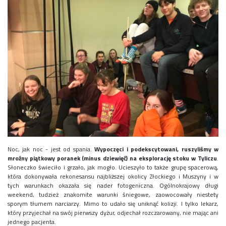
Noc, jak noc - jest od spania.
Wypoczęci i podekscytowani, ruszyliśmy w
mroźny piątkowy poranek (minus dziewięć) na eksplorację stoku w Tyliczu
.
Słoneczko świeciło i grzało, jak mogło. Ucieszyło to także grupę spacerową,
która dokonywała rekonesansu najbliższej okolicy Złockiego i Muszyny i w
tych warunkach okazała się nader fotogeniczna. Ogólnokrajowy długi
weekend, tudzież znakomite warunki śniegowe, zaowocowały niestety
sporym tłumem narciarzy. Mimo to udało się uniknąć kolizji. I tylko lekarz,
który przyjechał na swój pierwszy dyżur, odjechał rozczarowany, nie mając ani
jednego pacjenta.