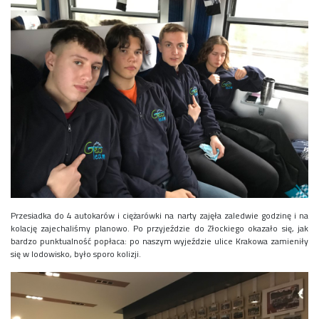
Rekrutacja SP
O nas
Regulamin rekrutacji do SP
Potrzebne dokumenty
Informacja o teście z języka angielskiego
Stypendia naukowe
Plan nauczania klasa 7. i 8.
Przesiadka do 4 autokarów i ciężarówki na narty zajęła zaledwie godzinę i na
kolację zajechaliśmy planowo. Po przyjeździe do Złockiego okazało się, jak
bardzo punktualność popłaca: po naszym wyjeździe ulice Krakowa zamieniły
się w lodowisko, było sporo kolizji.