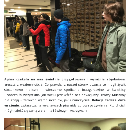
Alpina czekała na nas świetnie przygotowana i wyraźnie stęskniona
,
zresztą z wzajemnością. Co prawda, z naszej strony uczucia te mogli żywić
stosunkowo nieliczni - wieczorne spotkanie inauguracyjne w świetlicy
unaoczniło wszystkim, jak wielu jest wśród nas nowicjuszy, którzy Muszyny
nie znają - zarówno wśród uczniów, jak i nauczycieli.
Kolacja zrobiła duże
wrażenie
, zwłaszcza na wyznawcach piramidy zdrowego żywienia. Kto chciał,
mógł najeść się samą zieleniną i świeżymi warzywami!