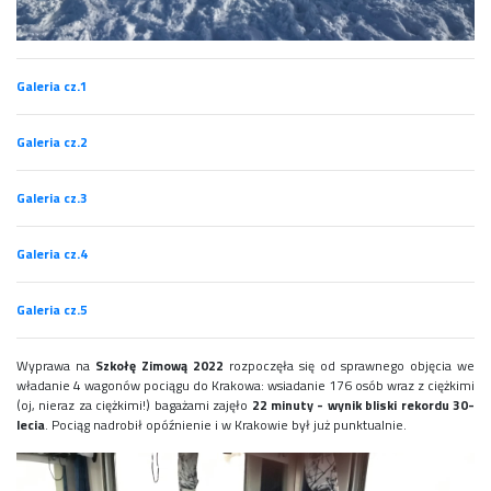
Konkurs klas
Konkurs "Złota Żaba"
Kontakty zagraniczne
Galeria cz.1
Newsy
Obóz adaptacyjny
Galeria cz.2
Polityka ochrony dzieci
Przewodniczący Rady Szkoły
Szkoła zimowa
Galeria cz.3
Warsztaty interdyscyplinarne
Wykaz podręczników
Galeria cz.4
Zajęcia pozalekcyjne
Galeria cz.5
Aplikacje szkolne
Biblioteka szkolna
Wyprawa na
Szkołę Zimową 2022
rozpoczęła się od sprawnego objęcia we
Classroom
władanie 4 wagonów pociągu do Krakowa: wsiadanie 176 osób wraz z ciężkimi
Dokumenty szkolne
(oj, nieraz za ciężkimi!) bagażami zajęło
22 minuty - wynik bliski rekordu 30-
Dyżury Szkolne
lecia
. Pociąg nadrobił opóźnienie i w Krakowie był już punktualnie.
Dziennik elektroniczny
Obiady