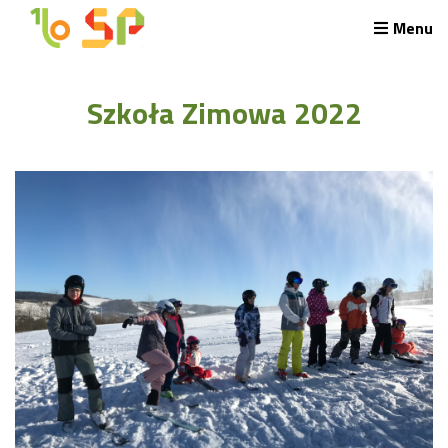
Menu
Rekrutacja LO
Szkoła Zimowa 2022
O nas
Regulamin rekrutacji do LO
Potrzebne dokumenty
Wymagania egzaminacyjne
Przykładowe arkusze egzaminu wstępnego
Stypendia naukowe
Plan nauczania liceum 4-letniego
Nawigacja
Archiwalna strona Szkoły
Biblioteka Szkolna
EKOSIK
Filmy z wydarzeń szkolnych
Galeria
Harmonogram pracy szkoły