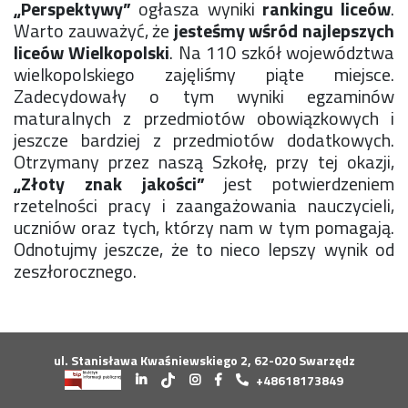
„Perspektywy”
ogłasza wyniki
rankingu liceów
.
Konkurs klas
Warto zauważyć, że
jesteśmy wśród najlepszych
Konkurs "Złota Żaba"
liceów Wielkopolski
. Na 110 szkół województwa
Kontakty zagraniczne
wielkopolskiego zajęliśmy piąte miejsce.
Newsy
Zadecydowały o tym wyniki egzaminów
Obóz adaptacyjny
maturalnych z przedmiotów obowiązkowych i
Polityka ochrony dzieci
jeszcze bardziej z przedmiotów dodatkowych.
Przewodniczący Rady Szkoły
Otrzymany przez naszą Szkołę, przy tej okazji,
Szkoła zimowa
„Złoty znak jakości”
jest potwierdzeniem
Warsztaty interdyscyplinarne
rzetelności pracy i zaangażowania nauczycieli,
Wykaz podręczników
uczniów oraz tych, którzy nam w tym pomagają.
Zajęcia pozalekcyjne
Odnotujmy jeszcze, że to nieco lepszy wynik od
Aplikacje szkolne
zeszłorocznego.
Biblioteka szkolna
Classroom
Dokumenty szkolne
Dyżury Szkolne
ul. Stanisława Kwaśniewskiego 2, 62-020 Swarzędz
Dziennik elektroniczny
+48618173849
Obiady