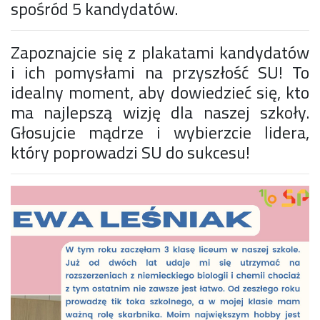
spośród 5 kandydatów.
Konkurs klas
Konkurs "Złota Żaba"
Kontakty zagraniczne
Zapoznajcie się z plakatami kandydatów
Newsy
i ich pomysłami na przyszłość SU! To
Obóz adaptacyjny
idealny moment, aby dowiedzieć się, kto
Polityka ochrony dzieci
ma najlepszą wizję dla naszej szkoły.
Przewodniczący Rady Szkoły
Głosujcie mądrze i wybierzcie lidera,
Szkoła zimowa
Warsztaty interdyscyplinarne
który poprowadzi SU do sukcesu!
Wykaz podręczników
Zajęcia pozalekcyjne
Aplikacje szkolne
Biblioteka szkolna
Classroom
Dokumenty szkolne
Dyżury Szkolne
Dziennik elektroniczny
Obiady