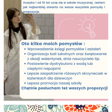
Rekrutacja SP
O nas
Regulamin rekrutacji do SP
Potrzebne dokumenty
Informacja o teście z języka angielskiego
Stypendia naukowe
Plan nauczania klasa 7. i 8.