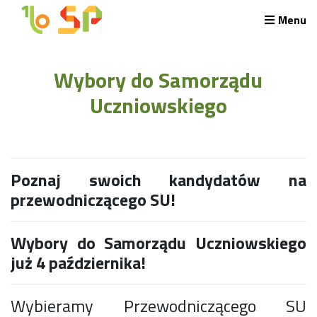
Menu
Rekrutacja LO
Wybory do Samorządu
O nas
Regulamin rekrutacji do LO
Uczniowskiego
Potrzebne dokumenty
Wymagania egzaminacyjne
Przykładowe arkusze egzaminu wstępnego
Stypendia naukowe
Poznaj swoich kandydatów na
Plan nauczania liceum 4-letniego
przewodniczącego SU!
Nawigacja
Archiwalna strona Szkoły
Wybory do Samorządu Uczniowskiego
Biblioteka Szkolna
EKOSIK
już 4 października!
Filmy z wydarzeń szkolnych
Galeria
Wybieramy Przewodniczącego SU
Harmonogram pracy szkoły