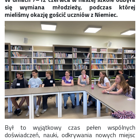
Konkurs klas
się wymiana młodzieży, podczas której
Konkurs "Złota Żaba"
mieliśmy okazję gościć uczniów z Niemiec.
Kontakty zagraniczne
Newsy
Obóz adaptacyjny
Polityka ochrony dzieci
Przewodniczący Rady Szkoły
Szkoła zimowa
Warsztaty interdyscyplinarne
Wykaz podręczników
Zajęcia pozalekcyjne
Aplikacje szkolne
Biblioteka szkolna
Classroom
Dokumenty szkolne
Dyżury Szkolne
Był to wyjątkowy czas pełen wspólnych
Dziennik elektroniczny
doświadczeń, nauki, odkrywania nowych miejsc
Obiady