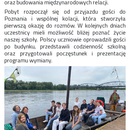
oraz budowania międzynarodowych relacji.
Rekrutacja SP
Pobyt rozpoczął się od przyjazdu gości do
O nas
Poznania i wspólnej kolacji, która stworzyła
Regulamin rekrutacji do SP
pierwszą okazję do rozmów. W kolejnych dniach
Potrzebne dokumenty
uczestnicy mieli możliwość bliżej poznać życie
Informacja o teście z języka angielskiego
naszej szkoły. Polscy uczniowie oprowadzili gości
Stypendia naukowe
po budynku, przedstawili codzienność szkolną
Plan nauczania klasa 7. i 8.
oraz przygotowali poczęstunek i prezentację
programu wymiany.