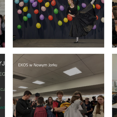
Przewodniczący Rady Szkoły
Szkoła zimowa
Warsztaty interdyscyplinarne
Wykaz podręczników
Zajęcia pozalekcyjne
EKOS w Nowym Jorku