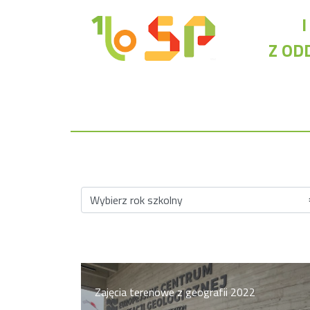
Z OD
Rekrutacja LO
O nas
Regulamin rekrutacji do LO
Potrzebne dokumenty
Wymagania egzaminacyjne
Przykładowe arkusze egzaminu wstępnego
Stypendia naukowe
Plan nauczania liceum 4-letniego
Zajęcia terenowe z geografii 2022