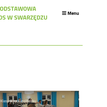
A PODSTAWOWA
Menu
KOS W SWARZĘDZU
likacje szkolne
blioteka szkolna
assroom
kumenty szkolne
żury Szkolne
iennik elektroniczny
iady
Klasy 8 na EuroWeeku