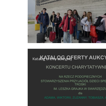
Rekrutacja SP
O nas
Regulamin rekrutacji do SP
Potrzebne dokumenty
Informacja o teście z języka angielskiego
Katalog oferty aukcyjnej
Stypendia naukowe
Plan nauczania klasa 7. i 8.