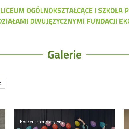
I LICEUM OGÓLNOKSZTAŁCĄCE I SZKOŁ
DZIAŁAMI DWUJĘZYCZNYMI FUNDACJI E
Nawigacja
Ap
Archiwalna strona Szkoły
Bi
Galerie
Biblioteka Szkolna
Cl
EKOSIK
Do
Filmy z wydarzeń szkolnych
Dy
Galeria
Dz
Harmonogram pracy szkoły
Ob
Konkurs klas
Konkurs "Złota Żaba"
Kontakty zagraniczne
Newsy
Obóz adaptacyjny
Koncert charytatywny
Polityka ochrony dzieci