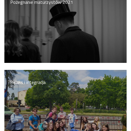
Pożegnanie maturzystów 2021
Rekrutacja SP
O nas
Regulamin rekrutacji do SP
Potrzebne dokumenty
Informacja o teście z języka angielskiego
Stypendia naukowe
Plan nauczania klasa 7. i 8.
Relaks i integracja