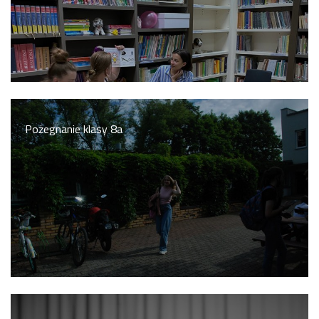
Konkurs klas
Konkurs "Złota Żaba"
Kontakty zagraniczne
Newsy
Obóz adaptacyjny
Polityka ochrony dzieci
Przewodniczący Rady Szkoły
Szkoła zimowa
Pożegnanie klasy 8a
Warsztaty interdyscyplinarne
Wykaz podręczników
Zajęcia pozalekcyjne
Aplikacje szkolne
Biblioteka szkolna
Classroom
Dokumenty szkolne
Dyżury Szkolne
Dziennik elektroniczny
Obiady