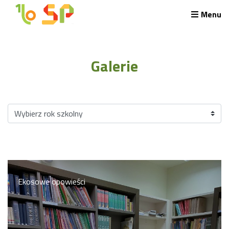
Menu
Rekrutacja LO
O nas
Galerie
Regulamin rekrutacji do LO
Potrzebne dokumenty
Wymagania egzaminacyjne
Przykładowe arkusze egzaminu wstępnego
Stypendia naukowe
Plan nauczania liceum 4-letniego
Nawigacja
Archiwalna strona Szkoły
Biblioteka Szkolna
Ekosowe opowieści
EKOSIK
Filmy z wydarzeń szkolnych
Galeria
Harmonogram pracy szkoły