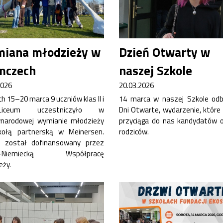
iana młodzieży w
Dzień Otwarty w
mczech
naszej Szkole
2026
20.03.2026
h 15–20 marca 9 uczniów klas II i
14 marca w naszej Szkole odb
Liceum uczestniczyło w
Dni Otwarte, wydarzenie, które 
narodowej wymianie młodzieży
przyciąga do nas kandydatów o
kołą partnerską w Meinersen.
rodziców.
t został dofinansowany przez
ko-Niemiecką Współpracę
eży.