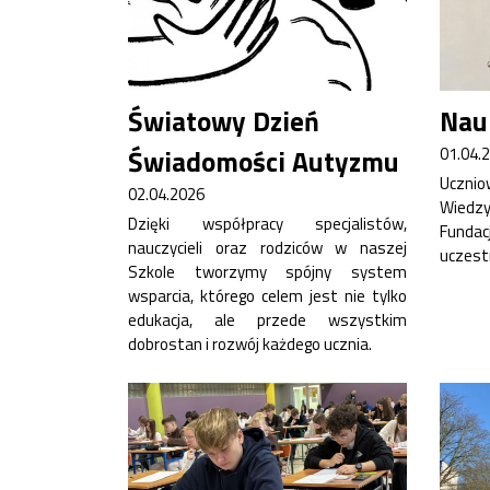
Światowy Dzień
Nau
Rekrutacja SP
Świadomości Autyzmu
01.04.
O nas
Ucznio
02.04.2026
Wiedz
Regulamin rekrutacji do SP
Dzięki współpracy specjalistów,
Fundac
Potrzebne dokumenty
nauczycieli oraz rodziców w naszej
uczestn
Informacja o teście z języka angielskiego
Szkole tworzymy spójny system
Stypendia naukowe
wsparcia, którego celem jest nie tylko
Plan nauczania klasa 7. i 8.
edukacja, ale przede wszystkim
dobrostan i rozwój każdego ucznia.