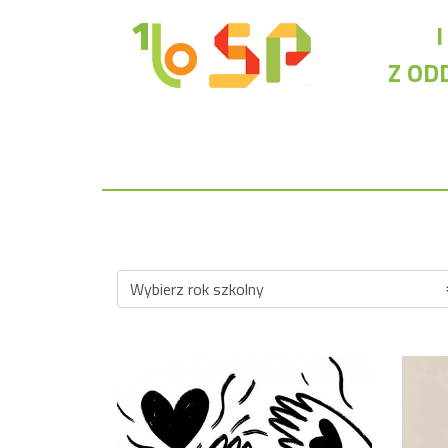
Z OD
Rekrutacja LO
O nas
Regulamin rekrutacji do LO
Potrzebne dokumenty
Wymagania egzaminacyjne
Przykładowe arkusze egzaminu wstępnego
Stypendia naukowe
Plan nauczania liceum 4-letniego