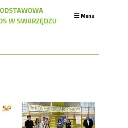
A PODSTAWOWA
Menu
KOS W SWARZĘDZU
likacje szkolne
blioteka szkolna
assroom
kumenty szkolne
żury Szkolne
iennik elektroniczny
iady