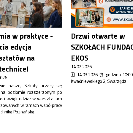
mia w praktyce -
Drzwi otwarte w
cia edycja
SZKOŁACH FUNDAC
sztatów na
EKOS
technice!
14.02.2026
🗓️ 14.03.2026 ⏰ godzina 10:00
2026
Kwaśniewskiego 2, Swarzędz
wie naszej Szkoły uczący się
 na poziomie rozszerzonym po
zeci wzięli udział w warsztatach
izowanych w ramach współpracy
techniką Poznańską.