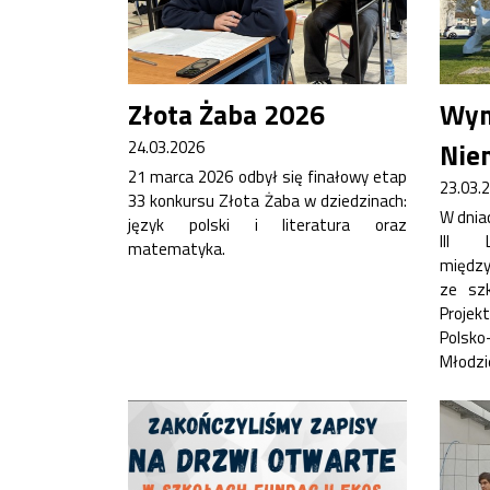
Złota Żaba 2026
Wym
24.03.2026
Nie
21 marca 2026 odbył się finałowy etap
23.03.
33 konkursu Złota Żaba w dziedzinach:
W dniac
język polski i literatura oraz
III 
matematyka.
między
ze sz
Projek
Pols
Młodzi