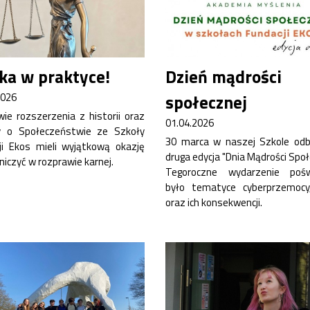
Przewodniczący Rady Szkoły
Szkoła zimowa
Warsztaty interdyscyplinarne
Wykaz podręczników
ka w praktyce!
Dzień mądrości
Zajęcia pozalekcyjne
2026
społecznej
wie rozszerzenia z historii oraz
01.04.2026
y o Społeczeństwie ze Szkoły
30 marca w naszej Szkole odb
ji Ekos mieli wyjątkową okazję
druga edycja "Dnia Mądrości Społ
iczyć w rozprawie karnej.
Tegoroczne wydarzenie pośw
było tematyce cyberprzemocy
oraz ich konsekwencji.