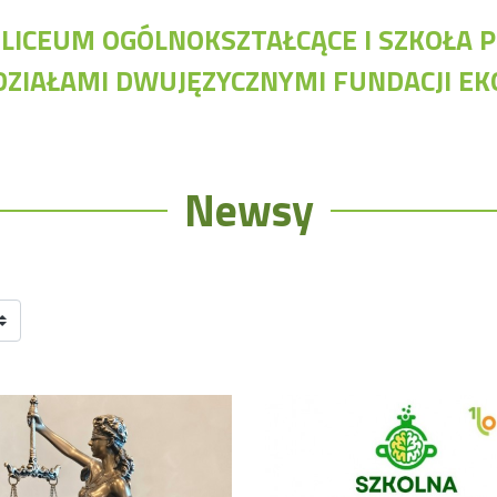
I LICEUM OGÓLNOKSZTAŁCĄCE I SZKOŁ
DZIAŁAMI DWUJĘZYCZNYMI FUNDACJI E
Nawigacja
Ap
Archiwalna strona Szkoły
Bi
Newsy
Biblioteka Szkolna
Cl
EKOSIK
Do
Filmy z wydarzeń szkolnych
Dy
Galeria
Dz
Harmonogram pracy szkoły
Ob
Konkurs klas
Konkurs "Złota Żaba"
Kontakty zagraniczne
Newsy
Obóz adaptacyjny
Polityka ochrony dzieci