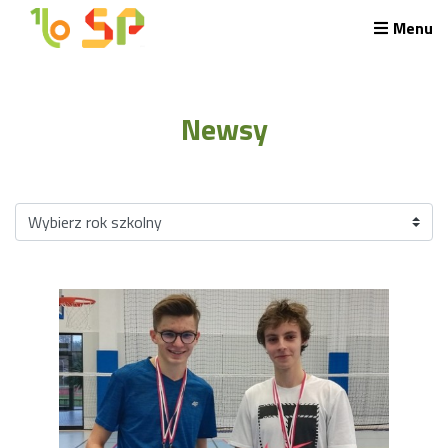
Menu
Rekrutacja LO
O nas
Newsy
Regulamin rekrutacji do LO
Potrzebne dokumenty
Wymagania egzaminacyjne
Przykładowe arkusze egzaminu wstępnego
Stypendia naukowe
Plan nauczania liceum 4-letniego
Nawigacja
Archiwalna strona Szkoły
Biblioteka Szkolna
EKOSIK
Filmy z wydarzeń szkolnych
Galeria
Harmonogram pracy szkoły