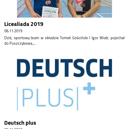
Konkurs klas
Konkurs "Złota Żaba"
Kontakty zagraniczne
Licealiada 2019
Newsy
Obóz adaptacyjny
06.11.2019
Polityka ochrony dzieci
Dziś, sportowy team w składzie Tomek Gościński I Igor Wiatr, pojechał
do Puszczykowa,...
Przewodniczący Rady Szkoły
Szkoła zimowa
Warsztaty interdyscyplinarne
Wykaz podręczników
Zajęcia pozalekcyjne
Aplikacje szkolne
Biblioteka szkolna
Classroom
Dokumenty szkolne
Dyżury Szkolne
Dziennik elektroniczny
Deutsch plus
Obiady