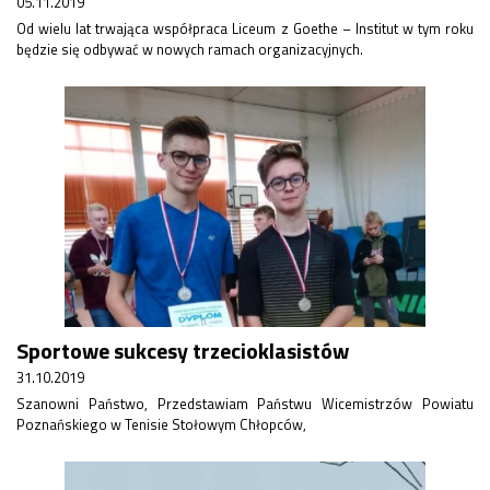
05.11.2019
Rekrutacja SP
Od wielu lat trwająca współpraca Liceum z Goethe – Institut w tym roku
O nas
będzie się odbywać w nowych ramach organizacyjnych.
Regulamin rekrutacji do SP
Potrzebne dokumenty
Informacja o teście z języka angielskiego
Stypendia naukowe
Plan nauczania klasa 7. i 8.
Sportowe sukcesy trzecioklasistów
31.10.2019
Szanowni Państwo, Przedstawiam Państwu Wicemistrzów Powiatu
Poznańskiego w Tenisie Stołowym Chłopców,