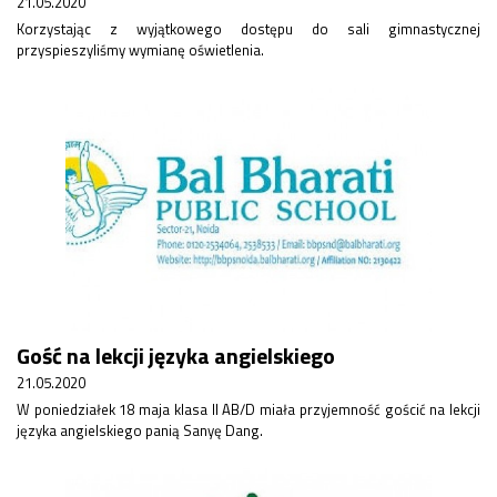
21.05.2020
Rekrutacja SP
Korzystając z wyjątkowego dostępu do sali gimnastycznej
O nas
przyspieszyliśmy wymianę oświetlenia.
Regulamin rekrutacji do SP
Potrzebne dokumenty
Informacja o teście z języka angielskiego
Stypendia naukowe
Plan nauczania klasa 7. i 8.
Gość na lekcji języka angielskiego
21.05.2020
W poniedziałek 18 maja klasa II AB/D miała przyjemność gościć na lekcji
języka angielskiego panią Sanyę Dang.