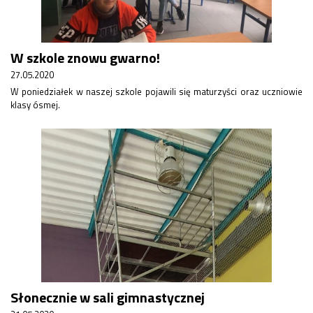
Konkurs klas
Konkurs "Złota Żaba"
Kontakty zagraniczne
W szkole znowu gwarno!
Newsy
Obóz adaptacyjny
27.05.2020
Polityka ochrony dzieci
W poniedziałek w naszej szkole pojawili się maturzyści oraz uczniowie
klasy ósmej.
Przewodniczący Rady Szkoły
Szkoła zimowa
Warsztaty interdyscyplinarne
Wykaz podręczników
Zajęcia pozalekcyjne
Aplikacje szkolne
Biblioteka szkolna
Classroom
Dokumenty szkolne
Dyżury Szkolne
Dziennik elektroniczny
Słonecznie w sali gimnastycznej
Obiady