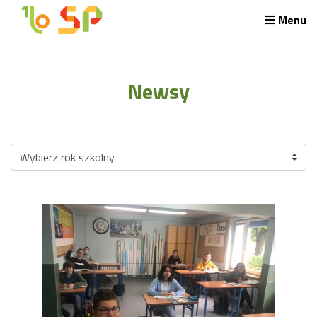
Menu
Rekrutacja LO
O nas
Newsy
Regulamin rekrutacji do LO
Potrzebne dokumenty
Wymagania egzaminacyjne
Przykładowe arkusze egzaminu wstępnego
Stypendia naukowe
Plan nauczania liceum 4-letniego
Nawigacja
Archiwalna strona Szkoły
Biblioteka Szkolna
EKOSIK
Filmy z wydarzeń szkolnych
Galeria
Harmonogram pracy szkoły